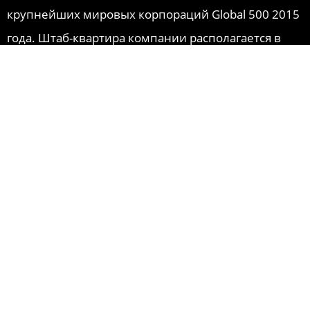
крупнейших мировых корпораций Global 500 2015
года. Штаб-квартира компании располагается в
городе Дирборн в пригороде Детройта в
штате Мичиган. Около пятой части доходов от
продаж продукции и предоставляемых услуг
составляет федеральный клиентский сектор
обслуживания военных заказов (без учёта
иностранных заказчиков американского
вооружения и военной техники